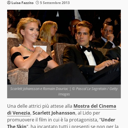
Luisa Fazzito
5 Settembre 2013
Scarlett Johansson e Romain Dauriac | © Pascal Le Segretain / Getty
Images
Una delle attrici più attese alla
Mostra del Cinema
di Venezia
,
Scarlett Johansson
, al Lido per
promuovere il film in cui è la protagonista, “
Under
The Skin
“, ha incantato tutti i presenti se non per la