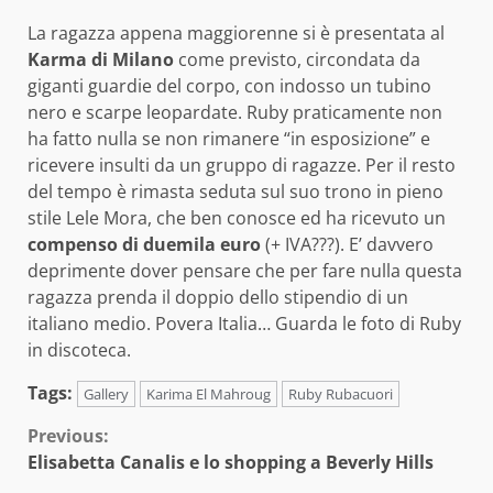
La ragazza appena maggiorenne si è presentata al
Karma di Milano
come previsto, circondata da
giganti guardie del corpo, con indosso un tubino
nero e scarpe leopardate. Ruby praticamente non
ha fatto nulla se non rimanere “in esposizione” e
ricevere insulti da un gruppo di ragazze. Per il resto
del tempo è rimasta seduta sul suo trono in pieno
stile Lele Mora, che ben conosce ed ha ricevuto un
compenso di duemila euro
(+ IVA???). E’ davvero
deprimente dover pensare che per fare nulla questa
ragazza prenda il doppio dello stipendio di un
italiano medio. Povera Italia…
Guarda le foto di Ruby
in discoteca.
Tags:
Gallery
Karima El Mahroug
Ruby Rubacuori
Continue
Previous:
Elisabetta Canalis e lo shopping a Beverly Hills
Reading