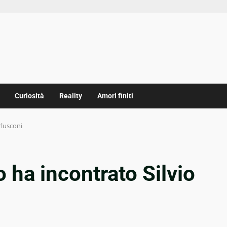
Curiosità
Reality
Amori finiti
rlusconi
 ha incontrato Silvio