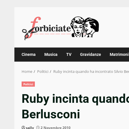
Skip
to
content
Cinema
Musica
TV
Gravidanze
Matrimoni
Home
Politici
Ruby incinta quando ha incontrato Silvio Be
Politici
Ruby incinta quando
Berlusconi
sally
2 Novembre 2010