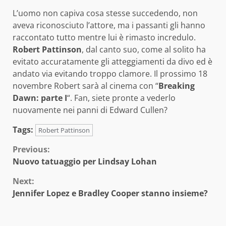
L’uomo non capiva cosa stesse succedendo, non
aveva riconosciuto l’attore, ma i passanti gli hanno
raccontato tutto mentre lui è rimasto incredulo.
Robert Pattinson
, dal canto suo, come al solito ha
evitato accuratamente gli atteggiamenti da divo ed è
andato via evitando troppo clamore. Il prossimo 18
novembre Robert sarà al cinema con “
Breaking
Dawn: parte I
“. Fan, siete pronte a vederlo
nuovamente nei panni di Edward Cullen?
Tags:
Robert Pattinson
Continue
Previous:
Nuovo tatuaggio per Lindsay Lohan
Reading
Next:
Jennifer Lopez e Bradley Cooper stanno insieme?