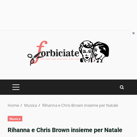
×
Skip
to
content
PRIMARY
MENU
Home
Musica
Rihanna e Chris Brown insieme per Natale
Musica
Rihanna e Chris Brown insieme per Natale