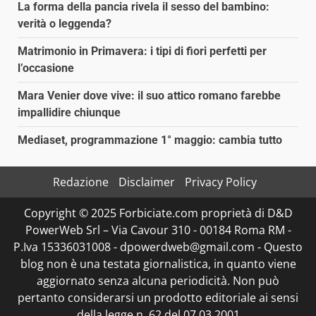
La forma della pancia rivela il sesso del bambino:
verità o leggenda?
Matrimonio in Primavera: i tipi di fiori perfetti per
l’occasione
Mara Venier dove vive: il suo attico romano farebbe
impallidire chiunque
Mediaset, programmazione 1° maggio: cambia tutto
Redazione
Disclaimer
Privacy Policy
Copyright © 2025 Forbiciate.com proprietà di D&D
PowerWeb Srl – Via Cavour 310 - 00184 Roma RM -
P.Iva 15336031008 - dpowerdweb@gmail.com - Questo
blog non è una testata giornalistica, in quanto viene
aggiornato senza alcuna periodicità. Non può
pertanto considerarsi un prodotto editoriale ai sensi
della legge n. 62 del 07.03.2001