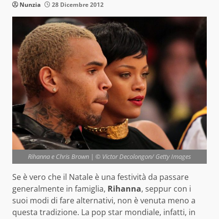
Nunzia
28 Dicembre 2012
Rihanna e Chris Brown | © Victor Decolongon/ Getty Images
Se è vero che il Natale è una festività da passare
generalmente in famiglia,
Rihanna
, seppur con i
suoi modi di fare alternativi, non è venuta meno a
questa tradizione. La pop star mondiale, infatti, in