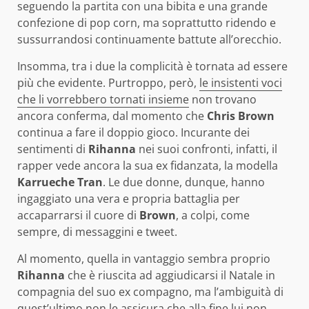
seguendo la partita con una bibita e una grande
confezione di pop corn, ma soprattutto ridendo e
sussurrandosi continuamente battute all’orecchio.
Insomma, tra i due la complicità è tornata ad essere
più che evidente. Purtroppo, però,
le insistenti voci
che li vorrebbero tornati insieme
non trovano
ancora conferma, dal momento che
Chris Brown
continua a fare il doppio gioco. Incurante dei
sentimenti di
Rihanna
nei suoi confronti, infatti, il
rapper vede ancora la sua ex fidanzata, la modella
Karrueche Tran
. Le due donne, dunque, hanno
ingaggiato una vera e propria battaglia per
accaparrarsi il cuore di
Brown
, a colpi, come
sempre, di messaggini e tweet.
Al momento, quella in vantaggio sembra proprio
Rihanna
che è riuscita ad aggiudicarsi il Natale in
compagnia del suo ex compagno, ma l’ambiguità di
quest’ultimo non le assicura che alla fine lui non