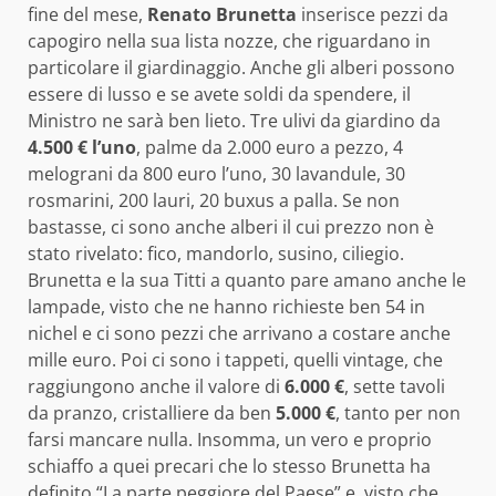
fine del mese,
Renato Brunetta
inserisce pezzi da
capogiro nella sua lista nozze, che riguardano in
particolare il giardinaggio. Anche gli alberi possono
essere di lusso e se avete soldi da spendere, il
Ministro ne sarà ben lieto. Tre ulivi da giardino da
4.500 € l’uno
, palme da 2.000 euro a pezzo, 4
melograni da 800 euro l’uno, 30 lavandule, 30
rosmarini, 200 lauri, 20 buxus a palla. Se non
bastasse, ci sono anche alberi il cui prezzo non è
stato rivelato: fico, mandorlo, susino, ciliegio.
Brunetta e la sua Titti a quanto pare amano anche le
lampade, visto che ne hanno richieste ben 54 in
nichel e ci sono pezzi che arrivano a costare anche
mille euro. Poi ci sono i tappeti, quelli vintage, che
raggiungono anche il valore di
6.000 €
, sette tavoli
da pranzo, cristalliere da ben
5.000 €
, tanto per non
farsi mancare nulla. Insomma, un vero e proprio
schiaffo a quei precari che lo stesso Brunetta ha
definito “La parte peggiore del Paese” e, visto che