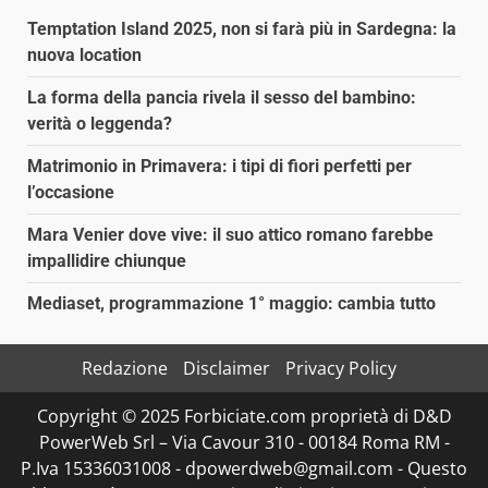
Temptation Island 2025, non si farà più in Sardegna: la
nuova location
La forma della pancia rivela il sesso del bambino:
verità o leggenda?
Matrimonio in Primavera: i tipi di fiori perfetti per
l’occasione
Mara Venier dove vive: il suo attico romano farebbe
impallidire chiunque
Mediaset, programmazione 1° maggio: cambia tutto
Redazione
Disclaimer
Privacy Policy
Copyright © 2025 Forbiciate.com proprietà di D&D
PowerWeb Srl – Via Cavour 310 - 00184 Roma RM -
P.Iva 15336031008 - dpowerdweb@gmail.com - Questo