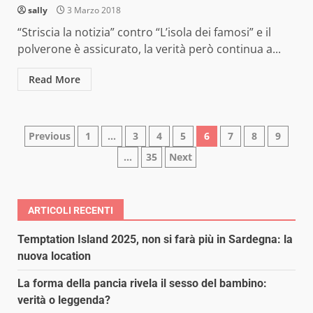
sally
3 Marzo 2018
“Striscia la notizia” contro “L’isola dei famosi” e il
polverone è assicurato, la verità però continua a...
Read More
Paginazione
Previous
1
…
3
4
5
6
7
8
9
…
35
Next
degli
articoli
ARTICOLI RECENTI
Temptation Island 2025, non si farà più in Sardegna: la
nuova location
La forma della pancia rivela il sesso del bambino:
verità o leggenda?