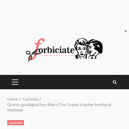
×
Skip
to
content
PRIMARY
MENU
Home
Curiosità
Quanto guadagna Ilary Blasi a The Couple: il cachet bomba di
Mediaset
Curiosità