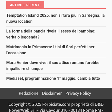
ARTICOLI RECENTI
Temptation Island 2025, non si farà più in Sardegna: la
nuova location
La forma della pancia rivela il sesso del bambino:
verità o leggenda?
Matrimonio in Primavera: i tipi di fiori perfetti per
l’occasione
Mara Venier dove vive: il suo attico romano farebbe
impallidire chiunque
Mediaset, programmazione 1° maggio: cambia tutto
Redazione
Disclaimer
Privacy Policy
Copyright © 2025 Forbiciate.com proprietà di D&D
PowerWeb Srl – Via Cavour 310 - 00184 Roma RM -