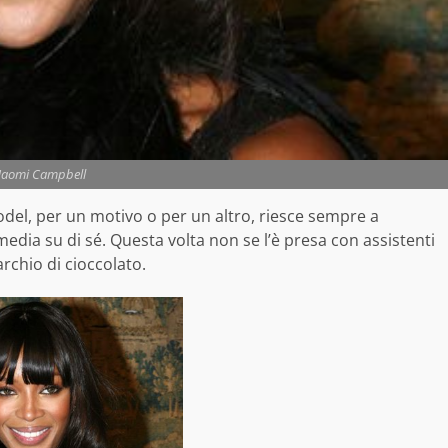
aomi Campbell
odel, per un motivo o per un altro, riesce sempre a
 media su di sé. Questa volta non se l’è presa con assistenti
rchio di cioccolato.