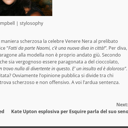
mpbell | stylosophy
in maniera scherzosa la celebre Venere Nera al prelibato
ce “
Fatti da parte Naomi, c’è una nuova diva in città!”
. Per diva,
l paragone alla modella non è proprio andato giù. Secondo
e che sia vergognoso essere paragonata a del cioccolato,
trovo nulla di divertente in questo. E’ un insulto ed è doloroso”
.
ata? Ovviamente l’opinione pubblica si divide tra chi
 trova scherzoso e non offensivo. A voi l’ardua sentenza.
Next
ed
Kate Upton esplosiva per Esquire parla del suo sen