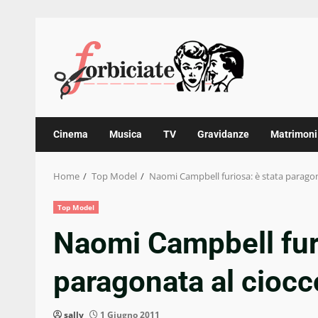
Skip
to
content
Cinema
Musica
TV
Gravidanze
Matrimoni
Home
Top Model
Naomi Campbell furiosa: è stata paragon
Top Model
Naomi Campbell furi
paragonata al ciocc
sally
1 Giugno 2011