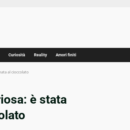
Curiosità
Reality
Amori finiti
ata al cioccolato
osa: è stata
olato