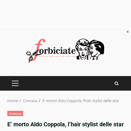
×
Skip
to
content
PRIMARY
MENU
Home
Cronaca
E’ morto Aldo Coppola, l’hair stylist delle star
Cronaca
E’ morto Aldo Coppola, l’hair stylist delle star