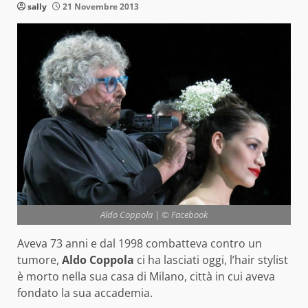
sally
21 Novembre 2013
Aldo Coppola | © Facebook
Aveva 73 anni e dal 1998 combatteva contro un
tumore,
Aldo Coppola
ci ha lasciati oggi, l’hair stylist
è morto nella sua casa di Milano, città in cui aveva
fondato la sua accademia.