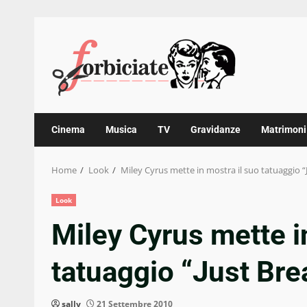
Skip
to
content
Cinema
Musica
TV
Gravidanze
Matrimoni
Home
Look
Miley Cyrus mette in mostra il suo tatuaggio “
Look
Miley Cyrus mette i
tatuaggio “Just Bre
sally
21 Settembre 2010