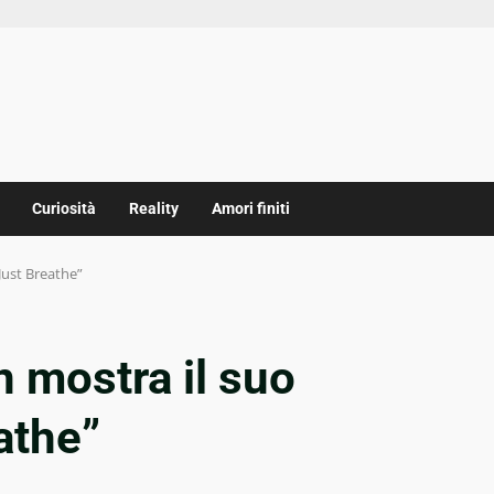
Curiosità
Reality
Amori finiti
Just Breathe”
n mostra il suo
athe”