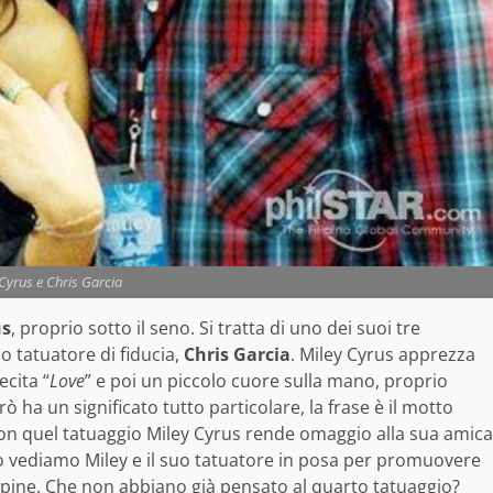
Cyrus e Chris Garcia
us
, proprio sotto il seno. Si tratta di uno dei suoi tre
o tatuatore di fiducia,
Chris Garcia
. Miley Cyrus apprezza
ecita “
Love
” e poi un piccolo cuore sulla mano, proprio
rò ha un significato tutto particolare, la frase è il motto
, con quel tatuaggio Miley Cyrus rende omaggio alla sua amica
 vediamo Miley e il suo tatuatore in posa per promuovere
lippine. Che non abbiano già pensato al quarto tatuaggio?