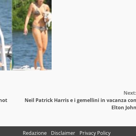
Next
hot
Neil Patrick Harris e i gemellini in vacanza co
Elton Joh
Redazione
Disclaimer
Privacy Policy