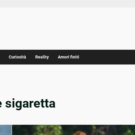
Curiosità
Reality
Amori finiti
e sigaretta