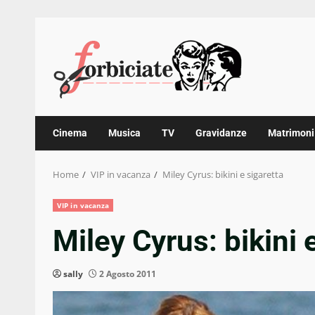
Skip
to
content
Cinema
Musica
TV
Gravidanze
Matrimoni
Home
VIP in vacanza
Miley Cyrus: bikini e sigaretta
VIP in vacanza
Miley Cyrus: bikini 
sally
2 Agosto 2011