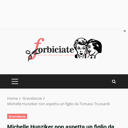
×
Skip
to
content
PRIMARY
MENU
Home
Gravidanze
Michelle Hunziker non aspetta un figlio da Tomaso Trussardi
Gravidanze
Michelle Hunziker non aspetta un figlio da