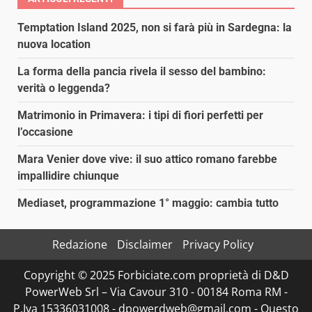
Temptation Island 2025, non si farà più in Sardegna: la
nuova location
La forma della pancia rivela il sesso del bambino:
verità o leggenda?
Matrimonio in Primavera: i tipi di fiori perfetti per
l’occasione
Mara Venier dove vive: il suo attico romano farebbe
impallidire chiunque
Mediaset, programmazione 1° maggio: cambia tutto
Redazione
Disclaimer
Privacy Policy
Copyright © 2025 Forbiciate.com proprietà di D&D
PowerWeb Srl – Via Cavour 310 - 00184 Roma RM -
P.Iva 15336031008 - dpowerdweb@gmail.com - Questo