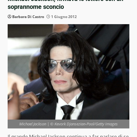
soprannome sconcio
Barbara Di Castro
1 Giugno 2012
Michael Jackson | © Kevork Djansezian-Pool/Getty Images
Il grande
Michael Jackson continua a far parlare
di se