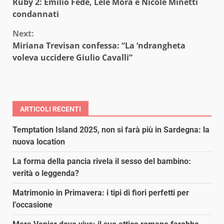
Ruby 2: Emilio Fede, Lele Mora e Nicole Minetti
Reading
condannati
Next:
Miriana Trevisan confessa: “La ‘ndrangheta
voleva uccidere Giulio Cavalli”
ARTICOLI RECENTI
Temptation Island 2025, non si farà più in Sardegna: la
nuova location
La forma della pancia rivela il sesso del bambino:
verità o leggenda?
Matrimonio in Primavera: i tipi di fiori perfetti per
l’occasione