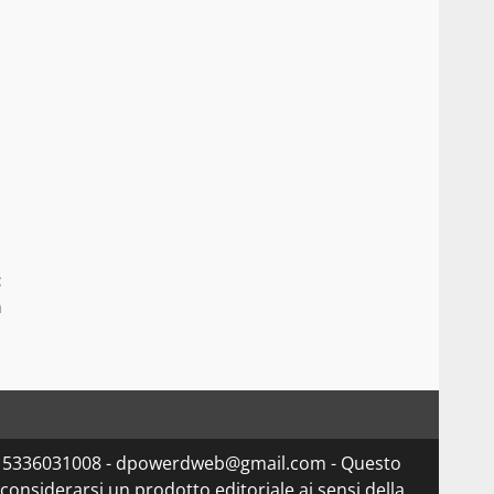
:
a
va 15336031008 - dpowerdweb@gmail.com - Questo
considerarsi un prodotto editoriale ai sensi della