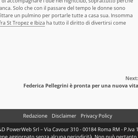
ci di accompagnare i due nel nightclub, soprattutto perché
bianca. Solo che con il passare del tempo le donne sono
fittare un pulmino per portarle tutte a casa sua. Insomma
fra St Tropez e Ibiza
ha tutto il diritto di divertirsi come
Next
Federica Pellegrini è pronta per una nuova vit
Redazione
Disclaimer
Privacy Policy
D&D PowerWeb Srl – Via Cavour 310 - 00184 Roma RM - P.I
iene aggiornato senza alcuna periodicità. Non può pertanto 