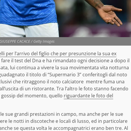
© GIUSEPPE CACACE / Getty Images
lli per l’arrivo del figlio che per presunzione la sua ex
i fare il test del Dna e ha rimandato ogni decisione a dopo il
sata, lui continua a vivere la sua movimentata vita notturna
uadagnato il titolo di “Supermario 3” conferitogli dal noto
sclusivi che ritraggono il noto calciatore mentre fuma una
l’uscita di un ristorante. Tra l’altro le foto stanno facendo
sul gossip del momento, quello
riguardante le foto del
le sue grandi prestazioni in campo, ma anche per le sue
e le notti in discoteche e locali di lusso, ed in particolare
anche se questa volta le accompagnatrici erano ben tre. Al