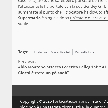
caso le ragazze, che sarebbero poi state ben feli
l’attaccante le ha portate con la sua Bentley GT 
aumentate al punto che il giocatore ha dovuto af
Supermario
è single e dopo
un’estate di bravate 
vuole.
Tags:
In Evidenza
Mario Balotelli
Raffaella Fico
Continue
Previous:
Aldo Montano attacca Federica Pellegrini: ” Ai
Reading
Giochi è stata un pò snob”
Copyright © 2025 Forbiciate.com proprietà di 
blog non è una testata giornalistica, in quanto v