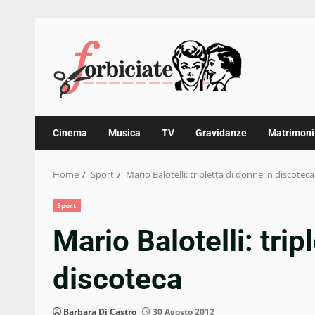
Skip
to
content
Cinema
Musica
TV
Gravidanze
Matrimoni
Home
Sport
Mario Balotelli: tripletta di donne in discoteca
Sport
Mario Balotelli: trip
discoteca
Barbara Di Castro
30 Agosto 2012