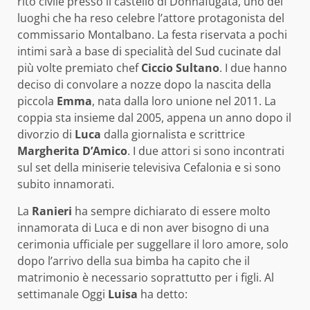
rito civile presso il castello di Donnafugata, uno dei
luoghi che ha reso celebre l’attore protagonista del
commissario Montalbano. La festa riservata a pochi
intimi sarà a base di specialità del Sud cucinate dal
più volte premiato chef
Ciccio Sultano
. I due hanno
deciso di convolare a nozze dopo la nascita della
piccola
Emma
, nata dalla loro unione nel 2011. La
coppia sta insieme dal 2005, appena un anno dopo il
divorzio di
Luca
dalla giornalista e scrittrice
Margherita D’Amico
. I due attori si sono incontrati
sul set della miniserie televisiva Cefalonia e si sono
subito innamorati.
La
Ranieri
ha sempre dichiarato di essere molto
innamorata di Luca e di non aver bisogno di una
cerimonia ufficiale per suggellare il loro amore, solo
dopo l’arrivo della sua bimba ha capito che il
matrimonio è necessario soprattutto per i figli. Al
settimanale Oggi
Luisa
ha detto: