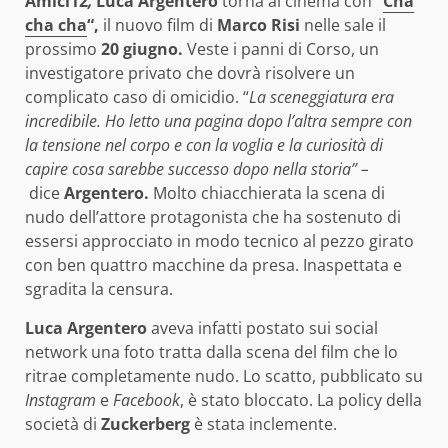
Amici12
,
Luca Argentero
torna al cinema con
“
Cha
cha cha
“,
il nuovo film di
Marco Risi
nelle sale il
prossimo
20 giugno.
Veste i panni di Corso, un
investigatore privato che dovrà risolvere un
complicato caso di omicidio. “
La sceneggiatura era
incredibile. Ho letto una pagina dopo l’altra sempre con
la tensione nel corpo e con la voglia e la curiosità di
capire cosa sarebbe successo dopo nella storia” –
dice
Argentero.
Molto chiacchierata la scena di
nudo dell’attore protagonista che ha sostenuto di
essersi approcciato in modo tecnico al pezzo girato
con ben quattro macchine da presa. Inaspettata e
sgradita la censura.
Luca Argentero
aveva infatti postato sui social
network una foto tratta dalla scena del film che lo
ritrae completamente nudo. Lo scatto, pubblicato su
Instagram
e
Facebook
, è stato bloccato. La policy della
società di
Zuckerberg
è stata inclemente.