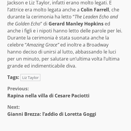
Jackson e Liz Taylor, infatti erano molto legati. E
l’attrice era molto legata anche a
Colin Farrell
, che
durante la cerimonia ha letto “
The Leaden Echo and
the Golden Echo
” di
Gerard Manley Hopkins
ed
anche i figli e i nipoti hanno letto delle parole per lei.
Durante la cerimonia è stata suonata anche la
celebre “
Amazing Grace”
ed inoltre a Broadway
hanno deciso di unirsi al lutto, abbassando le luci
per un minuto, per salutare un’ultima volta l’ultima
grande ed indimenticabile diva.
Tags:
Liz Taylor
Continue
Previous:
Rapina nella villa di Cesare Paciotti
Reading
Next:
Gianni Brezza: l’addio di Loretta Goggi