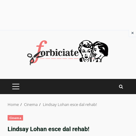
×
Skip
to
content
PRIMARY
MENU
Home
Cinema
Lindsay Lohan esce dal rehab!
Cinema
Lindsay Lohan esce dal rehab!