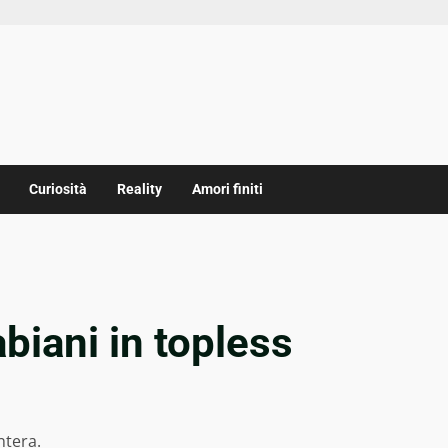
Curiosità
Reality
Amori finiti
abiani in topless
ntera.