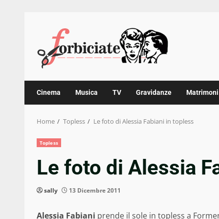
Skip
to
content
Cinema
Musica
TV
Gravidanze
Matrimoni
Home
Topless
Le foto di Alessia Fabiani in topless
Topless
Le foto di Alessia F
sally
13 Dicembre 2011
Alessia Fabiani
prende il sole in topless a Forme