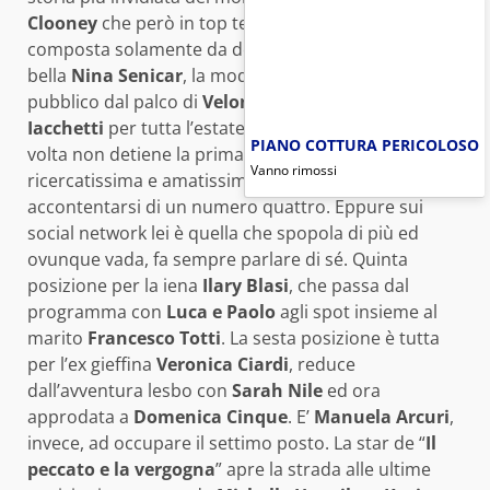
Clooney
che però in top ten non c’è, la classifica è
composta solamente da donne. Al terzo posto c’è la
bella
Nina Senicar
, la modella che ha conquistato il
pubblico dal palco di
Velone
affiancando
Enzo
Iacchetti
per tutta l’estate. Stranamente questa
PIANO COTTURA PERICOLOSO
volta non detiene la prima posizione la
Vanno rimossi
ricercatissima e amatissima
Lady Gaga
, che deve
accontentarsi di un numero quattro. Eppure sui
social network lei è quella che spopola di più ed
ovunque vada, fa sempre parlare di sé. Quinta
posizione per la iena
Ilary Blasi
, che passa dal
programma con
Luca e Paolo
agli spot insieme al
marito
Francesco Totti
. La sesta posizione è tutta
per l’ex gieffina
Veronica Ciardi
, reduce
dall’avventura lesbo con
Sarah Nile
ed ora
approdata a
Domenica Cinque
. E’
Manuela Arcuri
,
invece, ad occupare il settimo posto. La star de “
Il
peccato e la vergogna
” apre la strada alle ultime