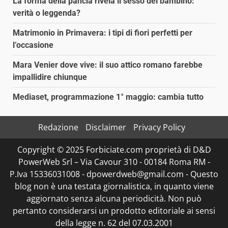
La forma della pancia rivela il sesso del bambino:
verità o leggenda?
Matrimonio in Primavera: i tipi di fiori perfetti per
l’occasione
Mara Venier dove vive: il suo attico romano farebbe
impallidire chiunque
Mediaset, programmazione 1° maggio: cambia tutto
Redazione
Disclaimer
Privacy Policy
Copyright © 2025 Forbiciate.com proprietà di D&D
PowerWeb Srl – Via Cavour 310 - 00184 Roma RM -
P.Iva 15336031008 - dpowerdweb@gmail.com - Questo
blog non è una testata giornalistica, in quanto viene
aggiornato senza alcuna periodicità. Non può
pertanto considerarsi un prodotto editoriale ai sensi
della legge n. 62 del 07.03.2001