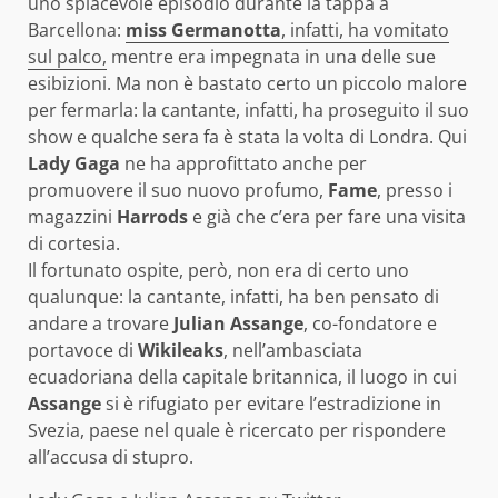
uno spiacevole episodio durante la tappa a
Barcellona:
miss Germanotta
, infatti, ha vomitato
sul palco,
mentre era impegnata in una delle sue
esibizioni. Ma non è bastato certo un piccolo malore
per fermarla: la cantante, infatti, ha proseguito il suo
show e qualche sera fa è stata la volta di Londra. Qui
Lady Gaga
ne ha approfittato anche per
promuovere il suo nuovo profumo,
Fame
, presso i
magazzini
Harrods
e già che c’era per fare una visita
di cortesia.
Il fortunato ospite, però, non era di certo uno
qualunque: la cantante, infatti, ha ben pensato di
andare a trovare
Julian Assange
, co-fondatore e
portavoce di
Wikileaks
, nell’ambasciata
ecuadoriana della capitale britannica, il luogo in cui
Assange
si è rifugiato per evitare l’estradizione in
Svezia, paese nel quale è ricercato per rispondere
all’accusa di stupro.