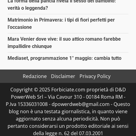
La forma della pancia rivela il sesso del bambino:
verità o leggenda?
Matrimonio in Primavera: i tipi di fiori perfetti per
l’occasione
Mara Venier dove vive: il suo attico romano farebbe
impallidire chiunque
Mediaset, programmazione 1° maggio: cambia tutto
Redazione
Disclaimer
Privacy Policy
Copyright © 2025 Forbiciate.com proprietà di D&D
PowerWeb Srl – Via Cavour 310 - 00184 Roma RM -
P.Iva 15336031008 - dpowerdweb@gmail.com - Questo
blog non è una testata giornalistica, in quanto viene
aggiornato senza alcuna periodicità. Non può
pertanto considerarsi un prodotto editoriale ai sensi
della legge n. 62 del 07.03.2001