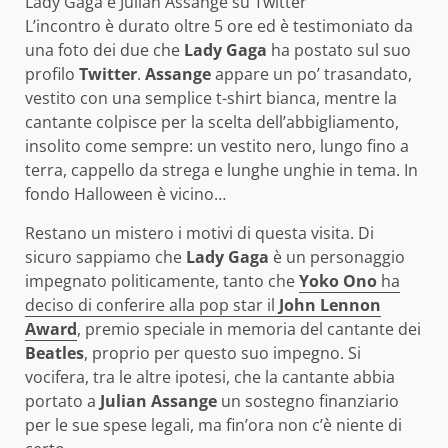
Lady Gaga e Julian Assange su Twitter
L’incontro è durato oltre 5 ore ed è testimoniato da
una foto dei due che
Lady Gaga
ha postato sul suo
profilo
Twitter
.
Assange
appare un po’ trasandato,
vestito con una semplice t-shirt bianca, mentre la
cantante colpisce per la scelta dell’abbigliamento,
insolito come sempre: un vestito nero, lungo fino a
terra, cappello da strega e lunghe unghie in tema. In
fondo Halloween è vicino…
Restano un mistero i motivi di questa visita. Di
sicuro sappiamo che
Lady Gaga
è un personaggio
impegnato politicamente, tanto che
Yoko Ono
ha
deciso di conferire alla pop star il
John Lennon
Award
, premio speciale in memoria del cantante dei
Beatles
, proprio per questo suo impegno. Si
vocifera, tra le altre ipotesi, che la cantante abbia
portato a
Julian Assange
un sostegno finanziario
per le sue spese legali, ma fin’ora non c’è niente di