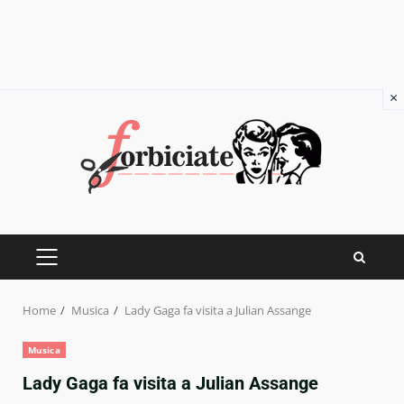
×
Skip
to
content
PRIMARY
MENU
Home
Musica
Lady Gaga fa visita a Julian Assange
Musica
Lady Gaga fa visita a Julian Assange