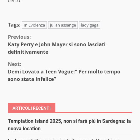
certo.
Tags:
In Evidenza
julian assange
lady gaga
Continue
Previous:
Katy Perry e John Mayer si sono lasciati
Reading
definitivamente
Next:
Demi Lovato a Teen Vogue:” Per molto tempo
sono stata infelice”
ARTICOLI RECENTI
Temptation Island 2025, non si farà più in Sardegna: la
nuova location