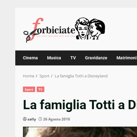
Skip
to
content
Cinema
Musica
TV
Gravidanze
Matrimoni
Home
Sport
La famiglia Totti a Disneyland
Sport
TV
La famiglia Totti a 
sally
26 Agosto 2010