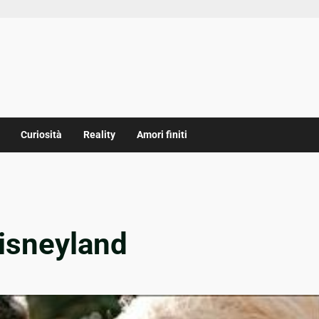
Curiosità
Reality
Amori finiti
Disneyland