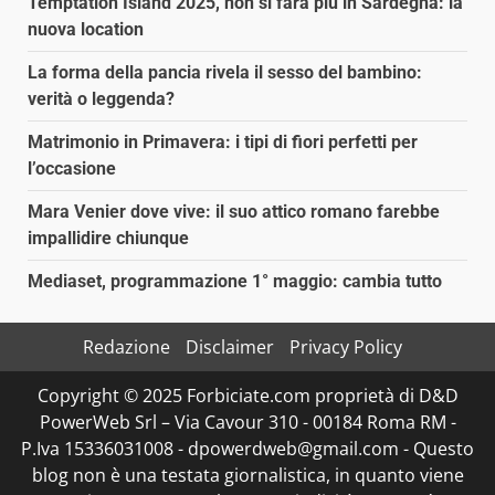
Temptation Island 2025, non si farà più in Sardegna: la
nuova location
La forma della pancia rivela il sesso del bambino:
verità o leggenda?
Matrimonio in Primavera: i tipi di fiori perfetti per
l’occasione
Mara Venier dove vive: il suo attico romano farebbe
impallidire chiunque
Mediaset, programmazione 1° maggio: cambia tutto
Redazione
Disclaimer
Privacy Policy
Copyright © 2025 Forbiciate.com proprietà di D&D
PowerWeb Srl – Via Cavour 310 - 00184 Roma RM -
P.Iva 15336031008 - dpowerdweb@gmail.com - Questo
blog non è una testata giornalistica, in quanto viene