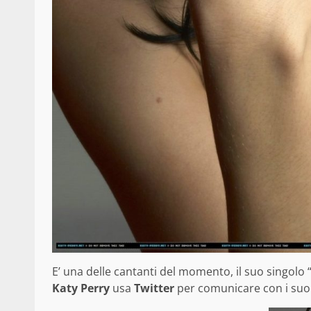
E’ una delle cantanti del momento, il suo singolo 
Katy Perry
usa
Twitter
per comunicare con i suoi