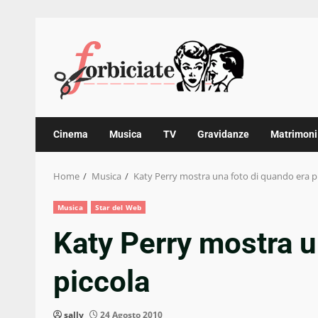
Skip
to
content
Cinema
Musica
TV
Gravidanze
Matrimoni
Home
Musica
Katy Perry mostra una foto di quando era p
Musica
Star del Web
Katy Perry mostra u
piccola
sally
24 Agosto 2010