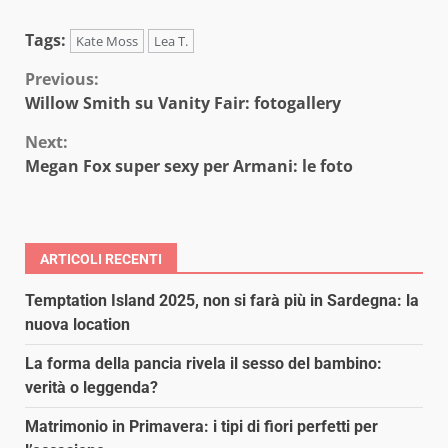
Tags:
Kate Moss
Lea T.
Continue
Previous:
Willow Smith su Vanity Fair: fotogallery
Reading
Next:
Megan Fox super sexy per Armani: le foto
ARTICOLI RECENTI
Temptation Island 2025, non si farà più in Sardegna: la
nuova location
La forma della pancia rivela il sesso del bambino:
verità o leggenda?
Matrimonio in Primavera: i tipi di fiori perfetti per