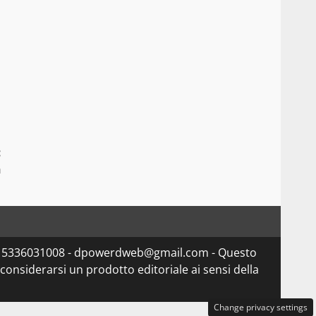
:
n
va 15336031008 - dpowerdweb@gmail.com - Questo
considerarsi un prodotto editoriale ai sensi della
Change privacy settings