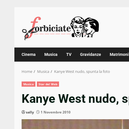
Skip
to
content
Cinema
Musica
TV
Gravidanze
Matrimoni
Home
Musica
Kanye West nudo, spunta la foto
Musica
Star del Web
Kanye West nudo, sp
sally
1 Novembre 2010