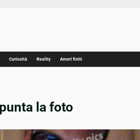
Curiosità
Reality
Amori finiti
unta la foto