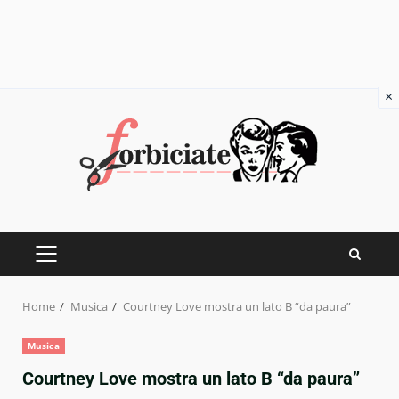
×
Skip
to
content
PRIMARY
MENU
Home
Musica
Courtney Love mostra un lato B “da paura”
Musica
Courtney Love mostra un lato B “da paura”