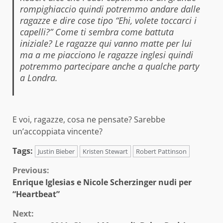
rompighiaccio quindi potremmo andare dalle
ragazze e dire cose tipo “Ehi, volete toccarci i
capelli?” Come ti sembra come battuta
iniziale? Le ragazze qui vanno matte per lui
ma a me piacciono le ragazze inglesi quindi
potremmo partecipare anche a qualche party
a Londra.
E voi, ragazze, cosa ne pensate? Sarebbe
un’accoppiata vincente?
Tags:
Justin Bieber
Kristen Stewart
Robert Pattinson
Continue
Previous:
Enrique Iglesias e Nicole Scherzinger nudi per
Reading
“Heartbeat”
Next: