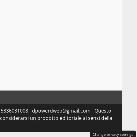
:
i
i
va 15336031008 - dpowerdweb@gmail.com - Questo
considerarsi un prodotto editoriale ai sensi della
Change privacy settings