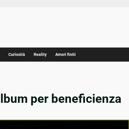
Curiosità
Reality
Amori finiti
album per beneficienza