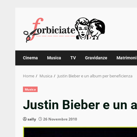
Skip
to
content
Cinema
Musica
TV
Gravidanze
Matrimoni
Home
Musica
Justin Bieber e un album per beneficienza
Musica
Justin Bieber e un 
sally
26 Novembre 2010