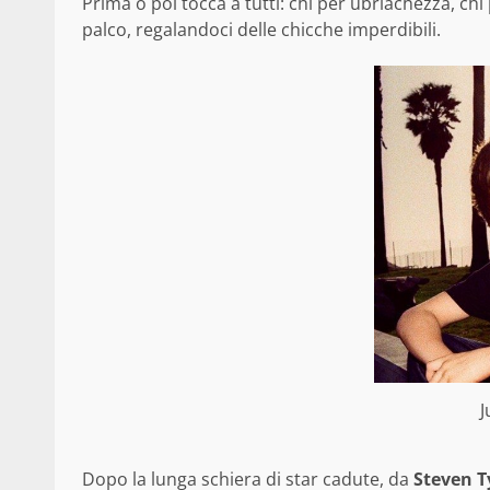
Prima o poi tocca a tutti: chi per ubriachezza, chi
palco, regalandoci delle chicche imperdibili.
J
Dopo la lunga schiera di star cadute, da
Steven T