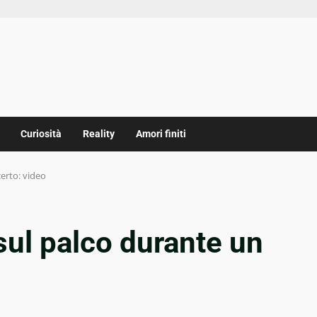
Curiosità
Reality
Amori finiti
erto: video
sul palco durante un