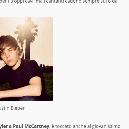
 per i troppi cavi, ma i cantanti cadono sempre sul o dal
ustin Bieber
yler a Paul McCartney
, è toccato anche al giovanissimo