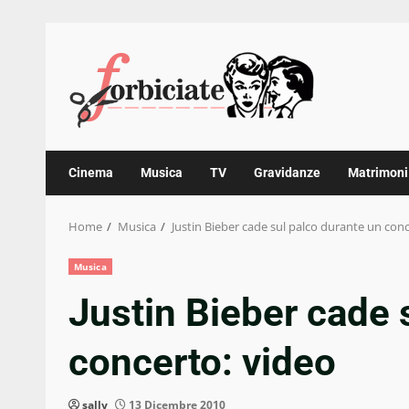
Skip
to
content
Cinema
Musica
TV
Gravidanze
Matrimoni
Home
Musica
Justin Bieber cade sul palco durante un conc
Musica
Justin Bieber cade 
concerto: video
sally
13 Dicembre 2010