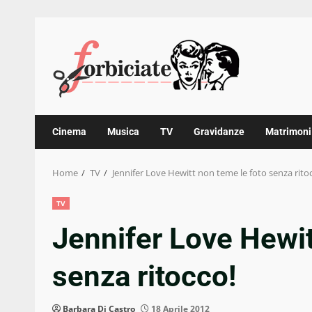
Skip
to
content
Cinema
Musica
TV
Gravidanze
Matrimoni
Home
TV
Jennifer Love Hewitt non teme le foto senza rito
TV
Jennifer Love Hewit
senza ritocco!
Barbara Di Castro
18 Aprile 2012