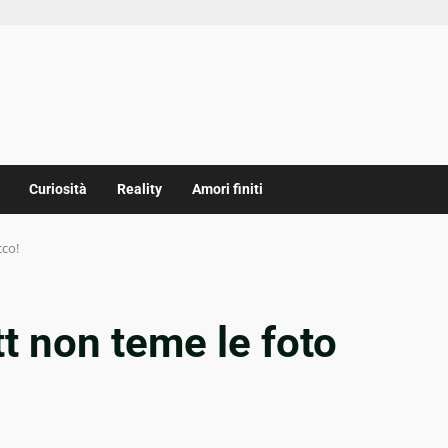
Curiosità
Reality
Amori finiti
cco!
t non teme le foto