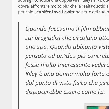
suoi figli conduce una doppia vita. Riley Parks, q
dovra’ affrontare molto piu’ che la realta’quotidi
pericolo.
Jennifer Love Hewitt
ha detto del suo 
Quando facevamo il film abbiam
sui pregiudizi che circolano at
una spa. Quando abbiamo visto
pensato ad un’idea più concreta 
fosse molto interessante veder
Riley è una donna molto forte e
dal punto di vista fisico che p
dispiacerebbe essere come lei.