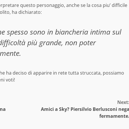
rpretare questo personaggio, anche se la cosa piu’ difficile
lito, ha dichiarato:
e spesso sono in biancheria intima sul
ifficoltà più grande, non poter
amente.
che ha deciso di apparire in rete tutta struccata, possiamo
ni voti!
Next
ona
Amici a Sky? Piersilvio Berlusconi neg
fermamente