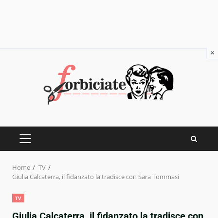
×
Skip
to
content
PRIMARY
MENU
Home
TV
Giulia Calcaterra, il fidanzato la tradisce con Sara Tommasi
TV
Giulia Calcaterra, il fidanzato la tradisce con