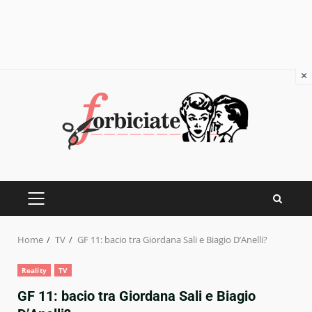
×
Skip
to
content
PRIMARY
MENU
Home
TV
GF 11: bacio tra Giordana Sali e Biagio D’Anelli?
Reality
TV
GF 11: bacio tra Giordana Sali e Biagio