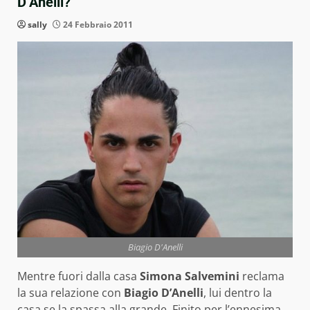
D’Anelli?
sally
24 Febbraio 2011
Biagio D'Anelli
Mentre fuori dalla casa
Simona Salvemini
reclama
la sua relazione con
Biagio D’Anelli
, lui dentro la
casa se la spassa alla grande. Finito per l’ennesima