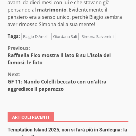
avanti da dieci mesi con lui e che stavano già
pensando al
matrimonio
. Evidentemente il
pensiero era a senso unico, perché Biagio sembra
aver rimosso Simona dalla sua mente!
Tags:
Biagio D'Anelli
Giordana Sali
Simona Salvemini
Continue
Previous:
Raffaella Fico mostra il lato B su L’isola dei
Reading
famosi: le foto
Next:
GF 11: Nando Colelli beccato con un’altra
aggredisce il paparazzo
ARTICOLI RECENTI
Temptation Island 2025, non si farà più in Sardegna: la