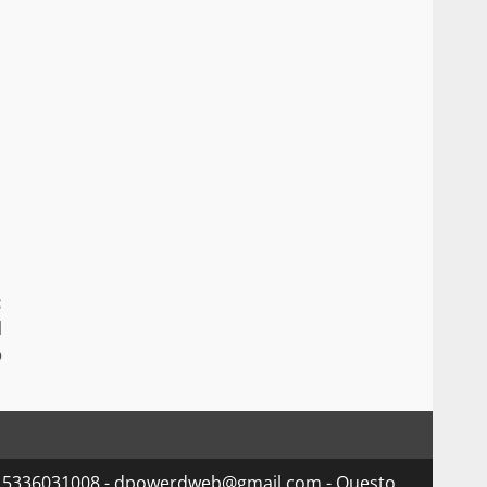
:
l
o
va 15336031008 - dpowerdweb@gmail.com - Questo