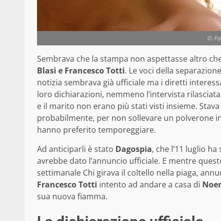
© Fac
Sembrava che la stampa non aspettasse altro che la 
Blasi e Francesco Totti
. Le voci della separazion
notizia sembrava già ufficiale ma i diretti interes
loro dichiarazioni, nemmeno l’intervista rilasciat
e il marito non erano più stati visti insieme. Stav
probabilmente, per non sollevare un polverone in 
hanno preferito temporeggiare.
Ad anticiparli è stato
Dagospia
, che l’11 luglio h
avrebbe dato l’annuncio ufficiale. E mentre questo
settimanale Chi girava il coltello nella piaga, an
Francesco Totti
intento ad andare a casa di
Noem
sua nuova fiamma.