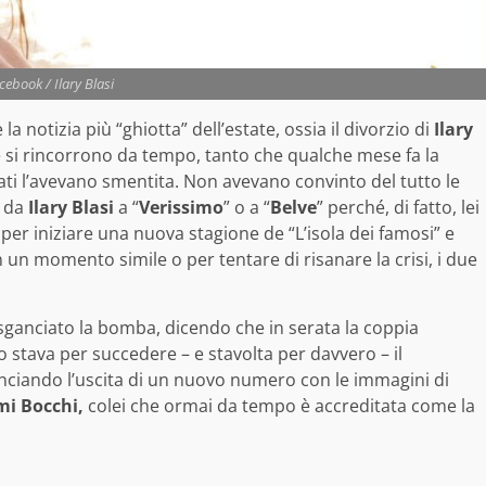
ebook / Ilary Blasi
notizia più “ghiotta” dell’estate, ossia il divorzio di
Ilary
e si rincorrono da tempo, tanto che qualche mese fa la
sati l’avevano smentita. Non avevano convinto del tutto le
a da
Ilary Blasi
a “
Verissimo
” o a “
Belve
” perché, di fatto, lei
a per iniziare una nuova stagione de “L’isola dei famosi” e
un momento simile o per tentare di risanare la crisi, i due
a sganciato la bomba, dicendo che in serata la coppia
 stava per succedere – e stavolta per davvero – il
nunciando l’uscita di un nuovo numero con le immagini di
i Bocchi,
colei che ormai da tempo è accreditata come la