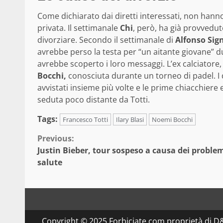
Come dichiarato dai diretti interessati, non hanno 
privata. Il settimanale
Chi
, però, ha già provvedut
divorziare. Secondo il settimanale di
Alfonso Sign
avrebbe perso la testa per “un aitante giovane” d
avrebbe scoperto i loro messaggi. L’ex calciator
Bocchi,
conosciuta durante un torneo di padel. I
avvistati insieme più volte e le prime chiacchiere e
seduta poco distante da Totti.
Tags:
Francesco Totti
Ilary Blasi
Noemi Bocchi
Continue
Previous:
Justin Bieber, tour sospeso a causa dei problem
Reading
salute
Copyright © 2025 Forbiciate.com proprietà di 