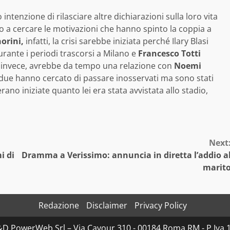
intenzione di rilasciare altre dichiarazioni sulla loro vita
o a cercare le motivazioni che hanno spinto la coppia a
orini,
infatti, la crisi sarebbe iniziata perché Ilary Blasi
urante i periodi trascorsi a Milano e
Francesco Totti
e, invece, avrebbe da tempo una relazione con
Noemi
 due hanno cercato di passare inosservati ma sono stati
rano iniziate quanto lei era stata avvistata allo stadio,
Next
i di
Dramma a Verissimo: annuncia in diretta l’addio a
marit
Redazione
Disclaimer
Privacy Policy
D&D PowerWeb Srl – Via Cavour 310 - 00184 Roma RM - P.I