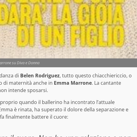
rrone su Diva e Donna
vidanza di
Belen Rodriguez
, tutto questo chiacchiericcio, o
io di maternità anche in
Emma Marrone
. La cantante
non intende sposarsi.
 proprio quando il ballerino ha incontrato l’attuale
Emma è rinata, ha superato il dolore della separazione e
fa finalmente battere il cuore: