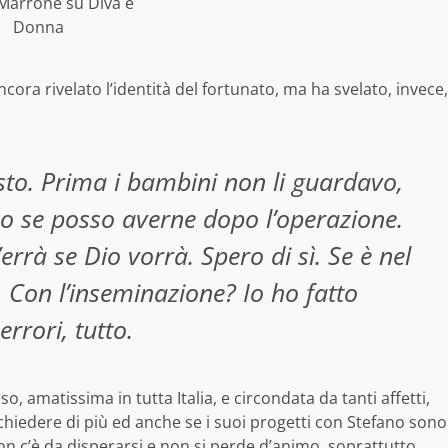
arrone su Diva e
Donna
ncora rivelato l’identità del fortunato, ma ha svelato, invece,
to. Prima i bambini non li guardavo,
o se posso averne dopo l’operazione.
rà se Dio vorrà. Spero di sì. Se è nel
. Con l’inseminazione? Io ho fatto
rrori, tutto.
, amatissima in tutta Italia, e circondata da tanti affetti,
chiedere di più ed anche se i suoi progetti con Stefano sono
n c’è da disperarsi e non si perde d’animo, soprattutto