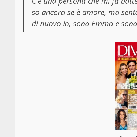
C’è una persona che mi fa batte
so ancora se è amore, ma sento i
di nuovo io, sono Emma e sono