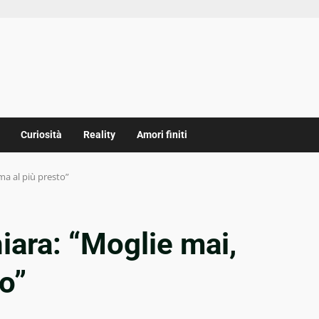
Curiosità
Reality
Amori finiti
a al più presto”
ara: “Moglie mai,
o”