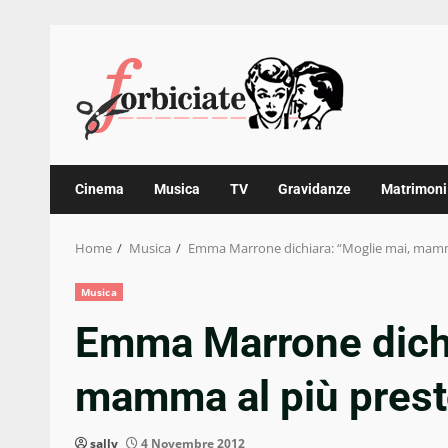
Skip
to
content
Cinema
Musica
TV
Gravidanze
Matrimoni
Home
Musica
Emma Marrone dichiara: “Moglie mai, mamm
Musica
Emma Marrone dichi
mamma al più prest
sally
4 Novembre 2012