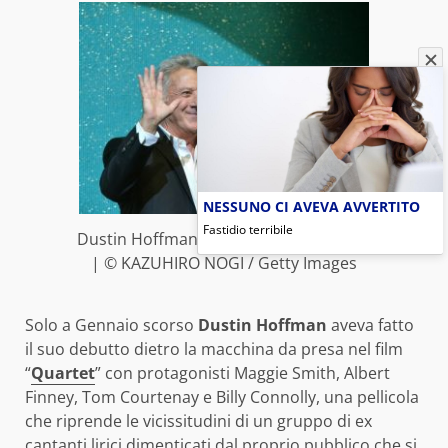
NESSUNO CI AVEVA AVVERTITO
Fastidio terribile
Dustin Hoffman operato ad un tumore
| © KAZUHIRO NOGI / Getty Images
Solo a Gennaio scorso
Dustin Hoffman
aveva fatto
il suo debutto dietro la macchina da presa nel film
“
Quartet
” con protagonisti Maggie Smith, Albert
Finney, Tom Courtenay e Billy Connolly, una pellicola
che riprende le vicissitudini di un gruppo di ex
cantanti lirici dimenticati dal proprio pubblico che si