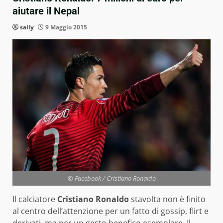
aiutare il Nepal
sally
9 Maggio 2015
© Facebook / Cristiano Ronaldo
Il calciatore
Cristiano Ronaldo
stavolta non è finito
al centro dell’attenzione per un fatto di gossip, flirt e
derivati, ma per un gesto benefico esemplare.
Il