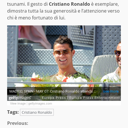
tsunami. Il gesto di
Cristiano Ronaldo
è esemplare,
dimostra tutta la sua generosità e l’attenzione verso
chi è meno fortunato di lui.
View image
|
gettyimages.com
Tags:
Cristiano Ronaldo
Continue
Previous: