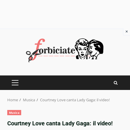
×
Skip
to
content
PRIMARY
MENU
Home
Musica
Courtney Love canta Lady Gaga: il video!
Musica
Courtney Love canta Lady Gaga: il video!