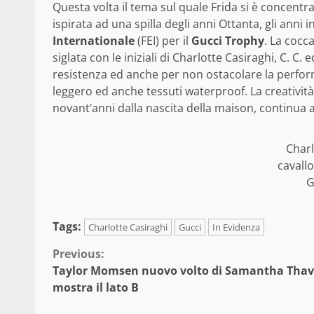
Questa volta il tema sul quale Frida si è concentrat
ispirata ad una spilla degli anni Ottanta, gli anni 
Internationale
(FEI) per il
Gucci Trophy
. La cocc
siglata con le iniziali di Charlotte Casiraghi, C. C
resistenza ed anche per non ostacolare la perfor
leggero ed anche tessuti waterproof. La creatività v
novant’anni dalla nascita della maison, continua a
Charl
cavallo
G
Tags:
Charlotte Casiraghi
Gucci
In Evidenza
Continue
Previous:
Taylor Momsen nuovo volto di Samantha Thav
Reading
mostra il lato B