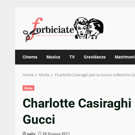
Skip
to
content
Cinema
Musica
TV
Gravidanze
Matrimoni
Home
Moda
Charlotte Casiraghi per la nuova collezione G
Moda
Charlotte Casiraghi
Gucci
sally
28 Giugno 2011