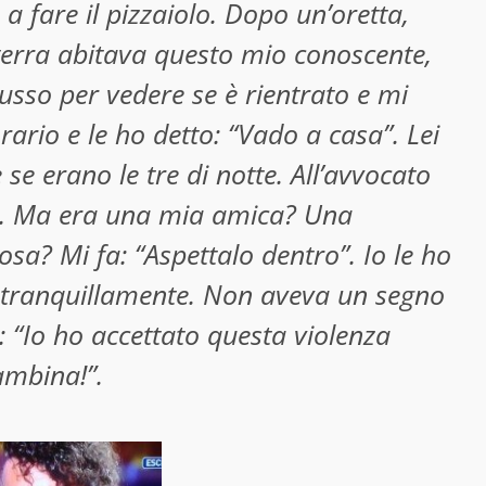
 a fare il pizzaiolo. Dopo un’oretta,
terra abitava questo mio conoscente,
usso per vedere se è rientrato e mi
rario e le ho detto: “Vado a casa”. Lei
se erano le tre di notte. All’avvocato
e. Ma era una mia amica? Una
sa? Mi fa: “Aspettalo dentro”. Io le ho
ata tranquillamente. Non aveva un segno
: “Io ho accettato questa violenza
ambina!”.