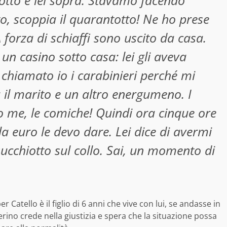
sotto e lei sopra. Stavamo facendo
to, scoppia il quarantotto! Ne ho prese
A forza di schiaffi sono uscito da casa.
n casino sotto casa: lei gli aveva
 chiamato io i carabinieri perché mi
 il marito e un altro energumeno. I
o me, le comiche! Quindi ora cinque ore
a euro le devo dare. Lei dice di avermi
ucchiotto sul collo. Sai, un momento di
atello è il figlio di 6 anni che vive con lui, se andasse in
rino crede nella giustizia e spera che la situazione possa