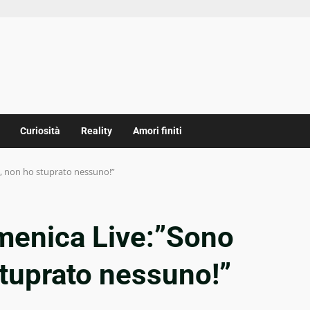
Curiosità
Reality
Amori finiti
, non ho stuprato nessuno!”
omenica Live:”Sono
stuprato nessuno!”