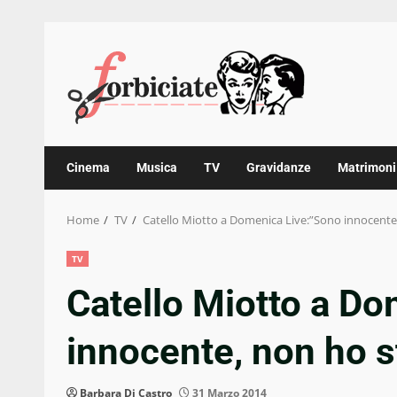
Skip
to
content
Cinema
Musica
TV
Gravidanze
Matrimoni
Home
TV
Catello Miotto a Domenica Live:”Sono innocente
TV
Catello Miotto a D
innocente, non ho 
Barbara Di Castro
31 Marzo 2014