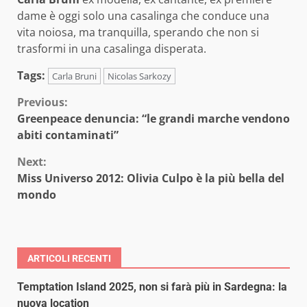
dame è oggi solo una casalinga che conduce una
vita noiosa, ma tranquilla, sperando che non si
trasformi in una casalinga disperata.
Tags:
Carla Bruni
Nicolas Sarkozy
Continue
Previous:
Greenpeace denuncia: “le grandi marche vendono
Reading
abiti contaminati”
Next:
Miss Universo 2012: Olivia Culpo è la più bella del
mondo
ARTICOLI RECENTI
Temptation Island 2025, non si farà più in Sardegna: la
nuova location