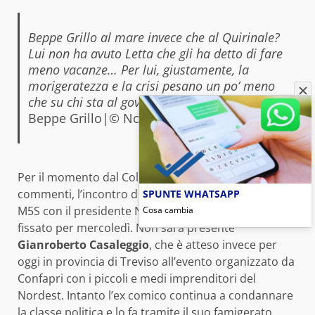
Beppe Grillo al mare invece che al Quirinale?
Lui non ha avuto Letta che gli ha detto di fare
meno vacanze… Per lui, giustamente, la
morigeratezza e la crisi pesano un po’ meno
che su chi sta al governo.
Beppe Grillo|© Novella 2000
Per il momento dal Colle non sono arrivati
commenti, l’incontro di Grillo e degli esponenti del
SPUNTE WHATSAPP
M5S con il presidente Napolitano rimane comunque
Cosa cambia
fissato per mercoledì. Non sarà presente
Gianroberto Casaleggio
, che è atteso invece per
oggi in provincia di Treviso all’evento organizzato da
Confapri con i piccoli e medi imprenditori del
Nordest. Intanto l’ex comico continua a condannare
la classe politica e lo fa tramite il suo famigerato