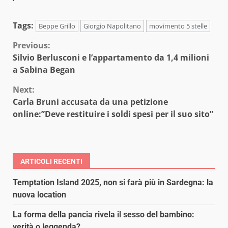
Tags:
Beppe Grillo
Giorgio Napolitano
movimento 5 stelle
Continue
Previous:
Silvio Berlusconi e l’appartamento da 1,4 milioni
Reading
a Sabina Began
Next:
Carla Bruni accusata da una petizione
online:”Deve restituire i soldi spesi per il suo sito”
ARTICOLI RECENTI
Temptation Island 2025, non si farà più in Sardegna: la
nuova location
La forma della pancia rivela il sesso del bambino:
verità o leggenda?