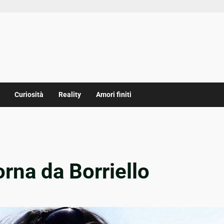
Curiosità
Reality
Amori finiti
orna da Borriello