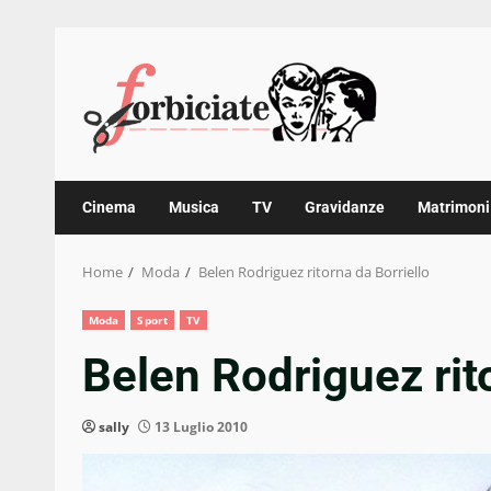
Skip
to
content
Cinema
Musica
TV
Gravidanze
Matrimoni
Home
Moda
Belen Rodriguez ritorna da Borriello
Moda
Sport
TV
Belen Rodriguez rit
sally
13 Luglio 2010