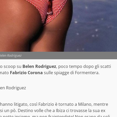
Belen Rodriguez
no scoop su
Belen Rodriguez
, poco tempo dopo gli scatti
amato
Fabrizio Corona
sulle spiagge di Formentera.
len Rodriguez
 hanno litigato, così Fabrizio è tornato a Milano, mentre
si un pò. Destino volle che a Ibiza ci trovasse la sua ex
la notte insieme, ma non fraintendete! Non erano da soli,