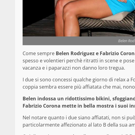
Belen Rod
Come sempre
Belen Rodriguez e Fabrizio Coro
spesso e volentieri perchè ritratti in scene e po
vacanza e i paparazzi non danno loro tregua.
I due si sono concessi qualche giorno di relax a F
coppia sembra essere più affiatata che mai, nono
Belen indossa un ridottissimo bikini, sfoggian
Fabrizio Corona mette in bella mostra i suoi in
Nel notare quanto i due siano affiatati, non si 
particolarmente affezionato al lato B della sua a