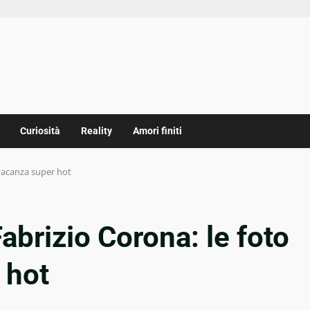
Curiosità
Reality
Amori finiti
 vacanza super hot
abrizio Corona: le foto
 hot