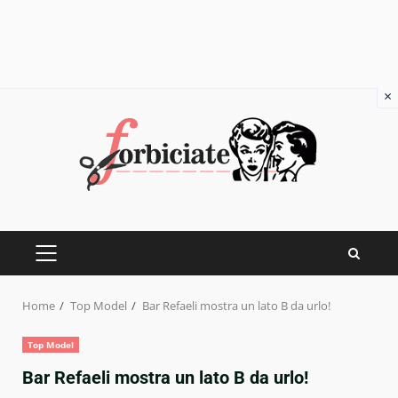
×
Skip
to
content
PRIMARY
MENU
Home
Top Model
Bar Refaeli mostra un lato B da urlo!
Top Model
Bar Refaeli mostra un lato B da urlo!