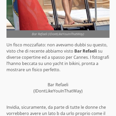
Bar Refaeli (IDontLikeYouInThatWay)
Un fisco mozzafiato: non avevamo dubbi su questo,
visto che di recente abbiamo visto
Bar Refaeli
su
diverse copertine ed a spasso per Cannes. I fotografi
l’hanno beccata su uno yacht in bikini, pronta a
mostrare un fisico perfetto.
Bar Refaeli
(IDontLikeYouInThatWay)
Invidia, sicuramente, da parte di tutte le donne che
vorrebbero avere un lato b da urlo proprio come il