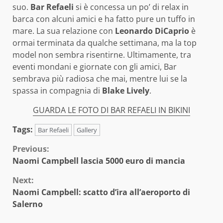
suo.
Bar Refaeli
si è concessa un po’ di relax in
barca con alcuni amici e ha fatto pure un tuffo in
mare. La sua relazione con
Leonardo DiCaprio
è
ormai terminata da qualche settimana, ma la top
model non sembra risentirne. Ultimamente, tra
eventi mondani e giornate con gli amici, Bar
sembrava più radiosa che mai, mentre lui se la
spassa in compagnia di
Blake Lively
.
GUARDA LE FOTO DI BAR REFAELI IN BIKINI
Tags:
Bar Refaeli
Gallery
Continue
Previous:
Naomi Campbell lascia 5000 euro di mancia
Reading
Next:
Naomi Campbell: scatto d’ira all’aeroporto di
Salerno