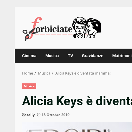
Skip
to
content
Cinema
Musica
TV
Gravidanze
Matrimoni
Home
Musica
Alicia Keys è diventata mamma!
Musica
Alicia Keys è dive
sally
18 Ottobre 2010