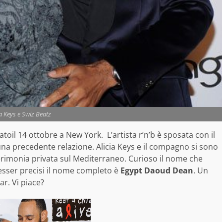
ia Keys e Swiz Beatz
atoil 14 ottobre a New York. L’artista r’n’b è sposata con il
da una precedente relazione. Alicia Keys e il compagno si sono
erimonia privata sul Mediterraneo. Curioso il nome che
 esser precisi il nome completo è
Egypt Daoud Dean
. Un
r. Vi piace?