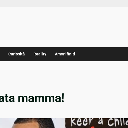
Curiosità
Reality
Amori finiti
ntata mamma!